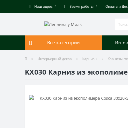
Наш адрес
Время работы
Оплата и Дос
Все категории
Интер
Интерьерный декор
Карнизы
Карнизы гл
KX030 Карниз из экополиме