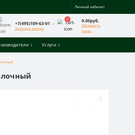
Личный кабинет
0
0.00руб.
+7(495)109-63-01
Оформить
Заказать звонок
заказ
роизводители
Услуги
олочный
толочный