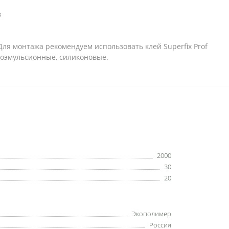
в
Для монтажа рекомендуем использовать клей Superfix Prof
доэмульсионные, силиконовые.
2000
30
20
Экополимер
Россия