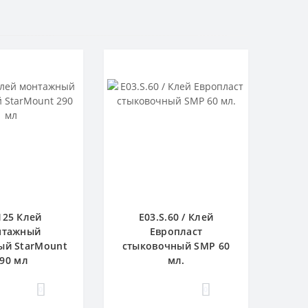
125 Клей
E03.S.60 / Клей
нтажный
Европласт
ый StarMount
стыковочный SMP 60
90 мл
мл.
0
0