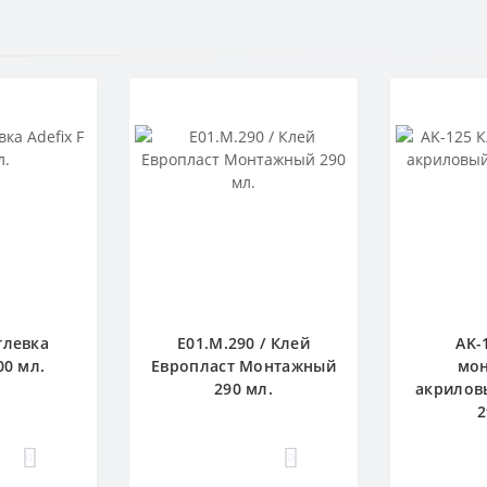
тлевка
E01.M.290 / Клей
AK-
00 мл.
Европласт Монтажный
мо
290 мл.
акрилов
2
0
0