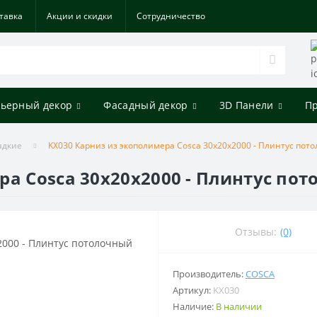
тавка
Акции и скидки
Cотрудничество
ьерный декор
Фасадный декор
3D Панели
П
адкие
KX030 Карниз из экополимера Cosca 30х20х2000 - Плинтус пот
ра Cosca 30х20х2000 - Плинтус по
Отзывы:
(0)
Производитель:
COSCA
Артикул:
KX030
Наличие:
В наличии