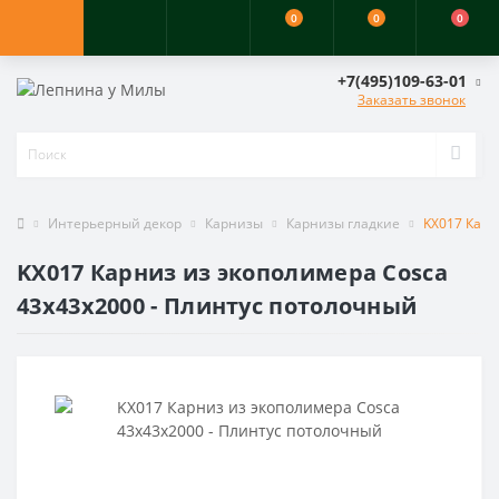
0
0
0
+7(495)109-63-01
Заказать звонок
Интерьерный декор
Карнизы
Карнизы гладкие
KX017 Карн
KX017 Карниз из экополимера Cosca
43х43х2000 - Плинтус потолочный