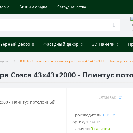
тавка
Акции и скидки
Cотрудничество
ьерный декор
Фасадный декор
3D Панели
П
адкие
KX016 Карниз из экополимера Cosca 43х43х2000 - Плинтус пот
ра Cosca 43х43х2000 - Плинтус по
Отзывы:
(0)
Производитель:
COSCA
Артикул:
KX016
Наличие:
В наличии