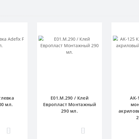
тлевка
E01.M.290 / Клей
AK-
00 мл.
Европласт Монтажный
мо
290 мл.
акрилов
2
0
0