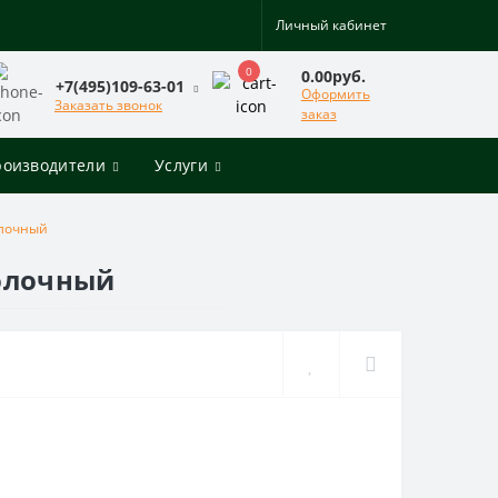
Личный кабинет
0
0.00руб.
+7(495)109-63-01
Оформить
Заказать звонок
заказ
роизводители
Услуги
олочный
толочный