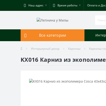
Наш адрес
Время работы
Оплата и Дос
Все категории
Интер
Интерьерный декор
Карнизы
Карнизы гл
KX016 Карниз из экополиме