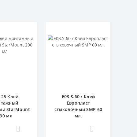
125 Клей
E03.S.60 / Клей
нтажный
Европласт
ый StarMount
стыковочный SMP 60
90 мл
мл.
0
0