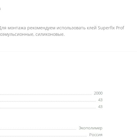
в
Для монтажа рекомендуем использовать клей Superfix Prof
доэмульсионные, силиконовые.
2000
43
43
Экополимер
Россия