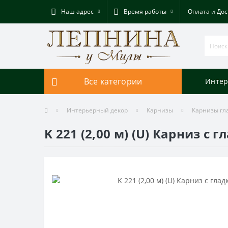
Наш адрес
Время работы
Оплата и Дос
Все категории
Интер
Интерьерный декор
Карнизы
Карнизы гл
K 221 (2,00 м) (U) Карниз с