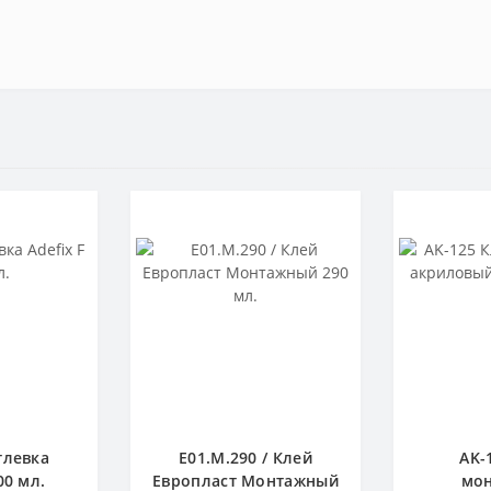
тлевка
E01.M.290 / Клей
AK-
00 мл.
Европласт Монтажный
мо