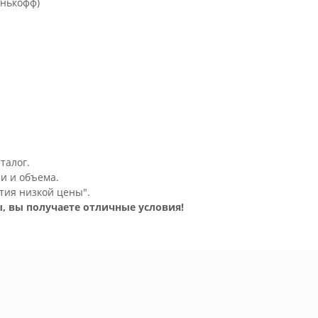
инькофф)
талог.
и и объема.
тия низкой цены".
, вы получаете отличные условия!