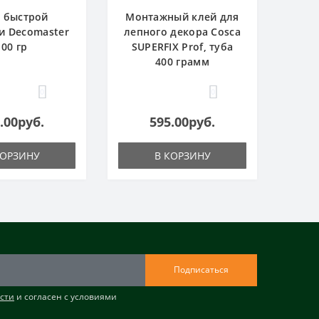
 быстрой
Монтажный клей для
и Decomaster
лепного декора Cosca
100 гр
SUPERFIX Prof, туба
400 грамм
0
0
.00руб.
595.00руб.
КОРЗИНУ
В КОРЗИНУ
Подписаться
сти
и согласен с условиями