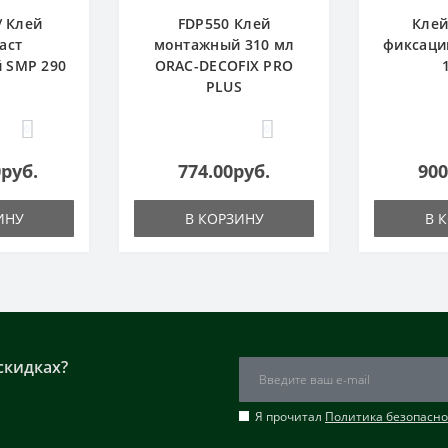
/ Клей
FDP550 Клей
Клей
аст
монтажный 310 мл
фиксаци
 SMP 290
ORAC-DECOFIX PRO
PLUS
0
0
0руб.
774.00руб.
900
ИНУ
В КОРЗИНУ
В 
скидках?
Я прочитал
Политика безопасно