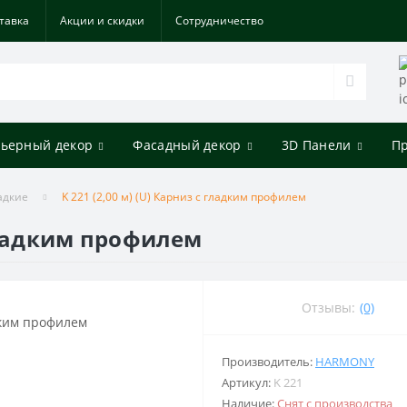
тавка
Акции и скидки
Cотрудничество
ьерный декор
Фасадный декор
3D Панели
П
адкие
K 221 (2,00 м) (U) Карниз с гладким профилем
 гладким профилем
Отзывы:
(0)
Производитель:
HARMONY
Артикул:
K 221
Наличие:
Снят с производства