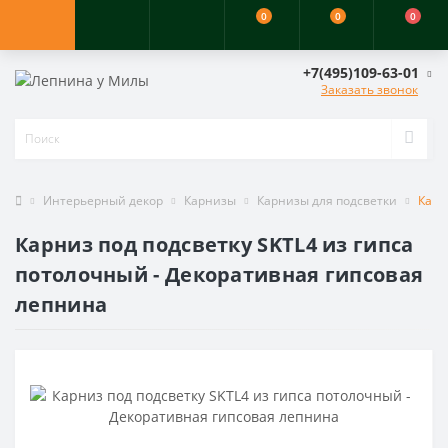
0
0
0
+7(495)109-63-01
Заказать звонок
Интерьерный декор
Карнизы
Карнизы для подсветки
Карн
Карниз под подсветку SKTL4 из гипса
потолочный - Декоративная гипсовая
лепнина