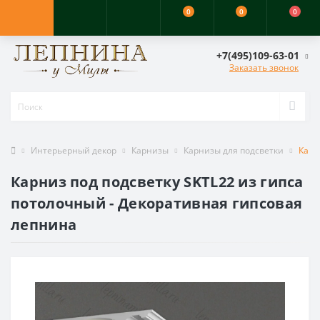
0
0
0
+7(495)109-63-01
Заказать звонок
Интерьерный декор
Карнизы
Карнизы для подсветки
Карн
Карниз под подсветку SKTL22 из гипса
потолочный - Декоративная гипсовая
лепнина