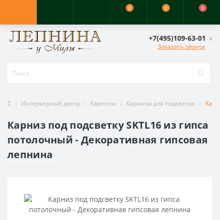
0
0
0
+7(495)109-63-01
Заказать звонок
Интерьерный декор
Карнизы
Карнизы для подсветки
Карн
Карниз под подсветку SKTL16 из гипса
потолочный - Декоративная гипсовая
лепнина