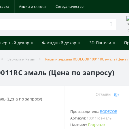
тавка
Акции и скидки
Cотрудничество
ьерный декор
Фасадный декор
3D Панели
П
Зеркала и Рамы
Рамы и зеркала RODECOR 10011RC эмаль (Цена п
011RC эмаль (Цена по запросу)
Отзывы:
(0)
Производитель:
RODECOR
Артикул:
10011rc эмаль
Наличие:
Под заказ