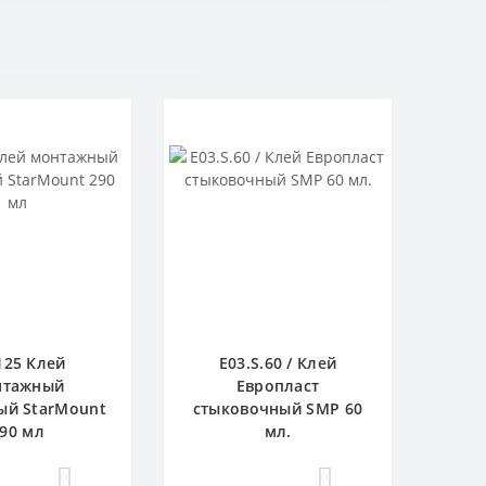
125 Клей
E03.S.60 / Клей
нтажный
Европласт
ый StarMount
стыковочный SMP 60
90 мл
мл.
0
0