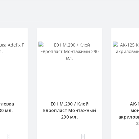
тлевка
E01.M.290 / Клей
AK-
00 мл.
Европласт Монтажный
мо
290 мл.
акрилов
2
0
0