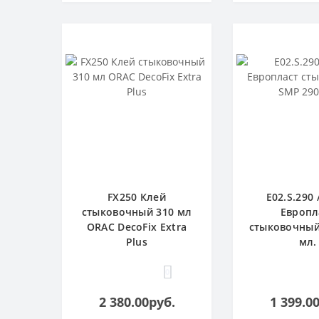
FX250 Клей
E02.S.290 
стыковочный 310 мл
Европл
ORAC DecoFix Extra
стыковочный
Plus
мл.
0
2 380.00руб.
1 399.0