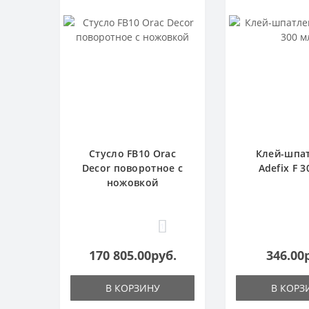
Стусло FB10 Orac
Клей-шпа
Decor поворотное с
Adefix F 3
ножовкой
1
170 805.00руб.
346.00
В КОРЗИНУ
В КОРЗ