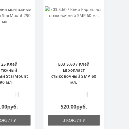
125 Клей
E03.S.60 / Клей
нтажный
Европласт
ый StarMount
стыковочный SMP 60
90 мл
мл.
0
0
.00руб.
520.00руб.
КОРЗИНУ
В КОРЗИНУ