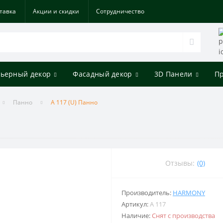
тавка
Акции и скидки
Cотрудничество
ьерный декор
Фасадный декор
3D Панели
П
Панно
A 117 (U) Панно
Отзывы:
(0)
Производитель:
HARMONY
Артикул:
A 117
Наличие:
Снят с производства