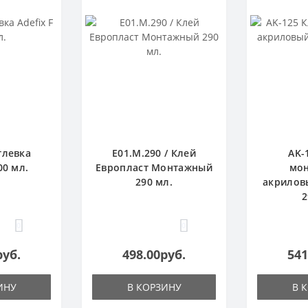
тлевка
E01.M.290 / Клей
AK-
00 мл.
Европласт Монтажный
мо
290 мл.
акрилов
2
0
0
руб.
498.00руб.
541
ИНУ
В КОРЗИНУ
В 