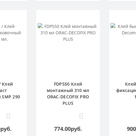
/ Клей
FDP550 Клей
Клей
аст
монтажный 310 мл
фиксаци
 SMP 290
ORAC-DECOFIX PRO
PLUS
0
0
0руб.
774.00руб.
900