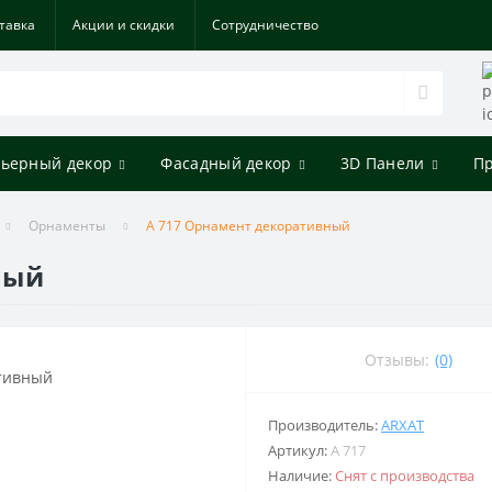
тавка
Акции и скидки
Cотрудничество
ьерный декор
Фасадный декор
3D Панели
П
Орнаменты
A 717 Орнамент декоративный
ный
Отзывы:
(0)
Производитель:
ARXAT
Артикул:
A 717
Наличие:
Снят с производства