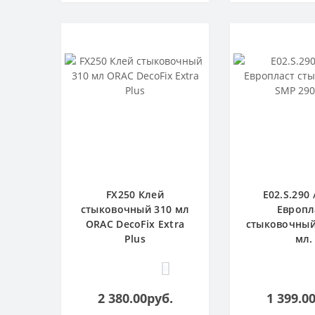
FX250 Клей
E02.S.290 
стыковочный 310 мл
Европл
ORAC DecoFix Extra
стыковочный
Plus
мл.
0
2 380.00руб.
1 399.0