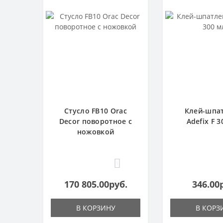
Стусло FB10 Orac
Клей-шпа
Decor поворотное с
Adefix F 3
ножовкой
1
170 805.00руб.
346.00
В КОРЗИНУ
В КОРЗ