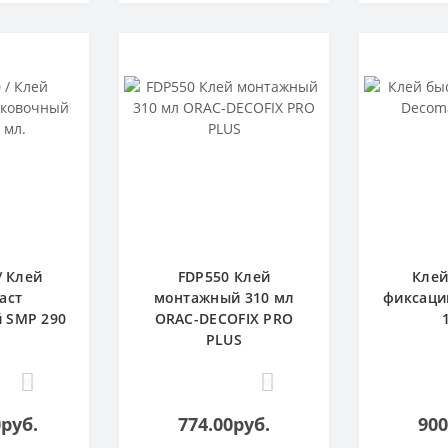
/ Клей
FDP550 Клей
Клей
аст
монтажный 310 мл
фиксаци
 SMP 290
ORAC-DECOFIX PRO
PLUS
0
0
0руб.
774.00руб.
900