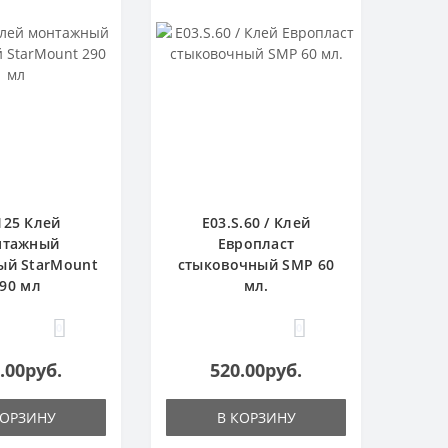
125 Клей
E03.S.60 / Клей
нтажный
Европласт
ый StarMount
стыковочный SMP 60
90 мл
мл.
0
0
.00руб.
520.00руб.
КОРЗИНУ
В КОРЗИНУ