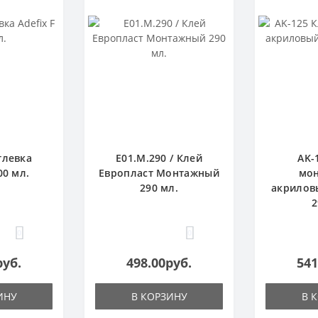
тлевка
E01.M.290 / Клей
AK-
00 мл.
Европласт Монтажный
мо
290 мл.
акрилов
2
0
0
руб.
498.00руб.
541
ИНУ
В КОРЗИНУ
В 