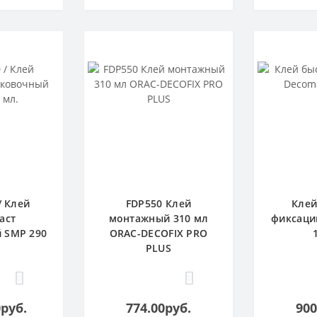
/ Клей
FDP550 Клей
Клей
аст
монтажный 310 мл
фиксаци
 SMP 290
ORAC-DECOFIX PRO
PLUS
0
0
0руб.
774.00руб.
900