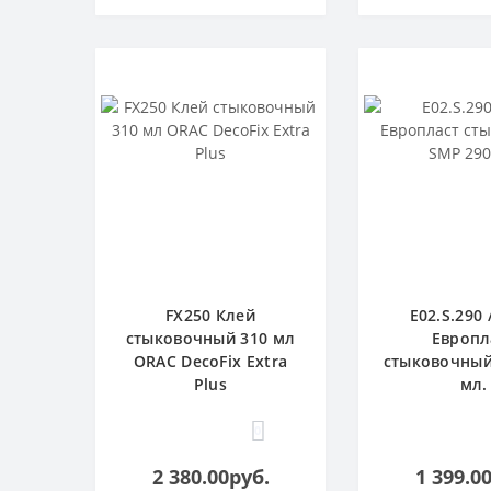
FX250 Клей
E02.S.290 
стыковочный 310 мл
Европл
ORAC DecoFix Extra
стыковочный
Plus
мл.
0
2 380.00руб.
1 399.0