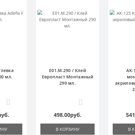
тлевка
E01.M.290 / Клей
AK-
00 мл.
Европласт Монтажный
мо
290 мл.
акрилов
2
0
0
руб.
498.00руб.
541
ИНУ
В КОРЗИНУ
В 