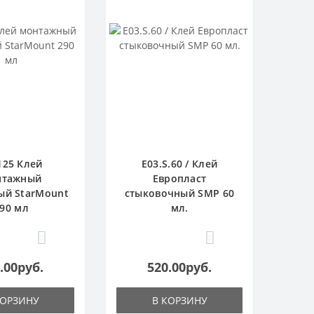
125 Клей
E03.S.60 / Клей
нтажный
Европласт
ый StarMount
стыковочный SMP 60
90 мл
мл.
0
0
.00руб.
520.00руб.
КОРЗИНУ
В КОРЗИНУ