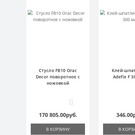
Стусло FB10 Orac
Клей-шпа
Decor поворотное с
Adefix F 3
ножовкой
1
170 805.00руб.
346.00
В КОРЗИНУ
В КОРЗ