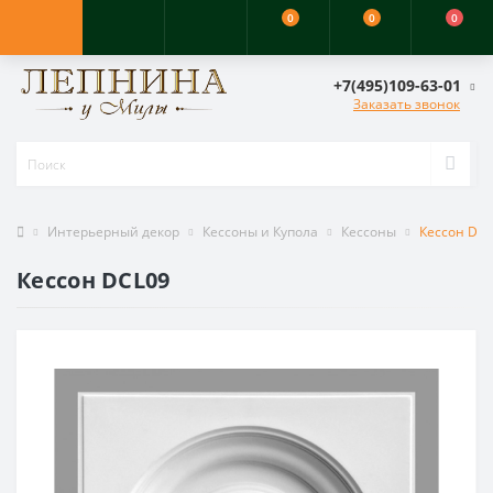
0
0
0
+7(495)109-63-01
Заказать звонок
Интерьерный декор
Кессоны и Купола
Кессоны
Кессон DC
Кессон DCL09