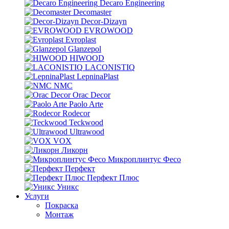
Decaro Engineering
Decomaster
Decor-Dizayn
EVROWOOD
Evroplast
Glanzepol
HIWOOD
LACONISTIQ
LepninaPlast
NMC
Orac Decor
Paolo Arte
Rodecor
Teckwood
Ultrawood
VOX
Ликорн
Микроплинтус Фесо
Перфект
Перфект Плюс
Уникс
Услуги
Покраска
Монтаж