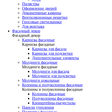
Пилястры
Оформление дверей
Декоративные камины
Вентиляционные решетки
Гипсовые светильники
Для монтажа
Фасадный декор
Фасадный декор
Карнизы фасадные
Карнизы фасадные
Карнизы для фасада
Карнизы для подсветки
Дополнительные элементы
Молдинги фасадные
Молдинги фасадные
Молдинги для фасада
Молдинги для подсветки
Молдинги цокольные
Колонны и полуколонны фасадные
Колонны и полуколонны фасадные
Колонны фасадные
Полуколонны фасадные
Кронштейны-пьедесталы
Панели утепления
Пилястры фасадные