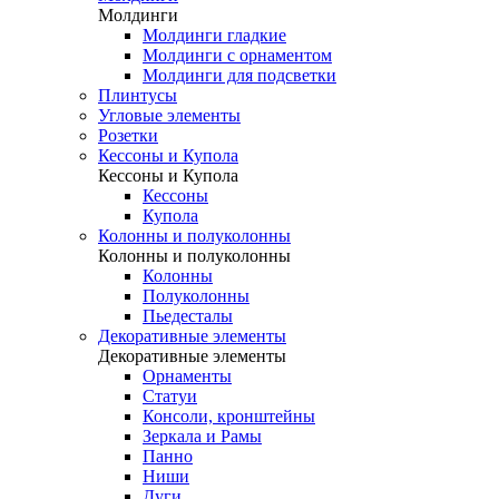
Молдинги
Молдинги гладкие
Молдинги с орнаментом
Молдинги для подсветки
Плинтусы
Угловые элементы
Розетки
Кессоны и Купола
Кессоны и Купола
Кессоны
Купола
Колонны и полуколонны
Колонны и полуколонны
Колонны
Полуколонны
Пьедесталы
Декоративные элементы
Декоративные элементы
Орнаменты
Статуи
Консоли, кронштейны
Зеркала и Рамы
Панно
Ниши
Дуги