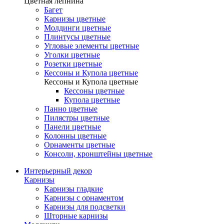
Цветная лепнина
Багет
Карнизы цветные
Молдинги цветные
Плинтусы цветные
Угловые элементы цветные
Уголки цветные
Розетки цветные
Кессоны и Купола цветные
Кессоны и Купола цветные
Кессоны цветные
Купола цветные
Панно цветные
Пилястры цветные
Панели цветные
Колонны цветные
Орнаменты цветные
Консоли, кронштейны цветные
Интерьерный декор
Карнизы
Карнизы гладкие
Карнизы с орнаментом
Карнизы для подсветки
Шторные карнизы