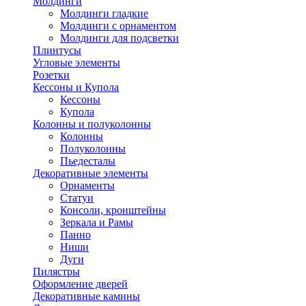
Молдинги
Молдинги гладкие
Молдинги с орнаментом
Молдинги для подсветки
Плинтусы
Угловые элементы
Розетки
Кессоны и Купола
Кессоны
Купола
Колонны и полуколонны
Колонны
Полуколонны
Пьедесталы
Декоративные элементы
Орнаменты
Статуи
Консоли, кронштейны
Зеркала и Рамы
Панно
Ниши
Дуги
Пилястры
Оформление дверей
Декоративные камины