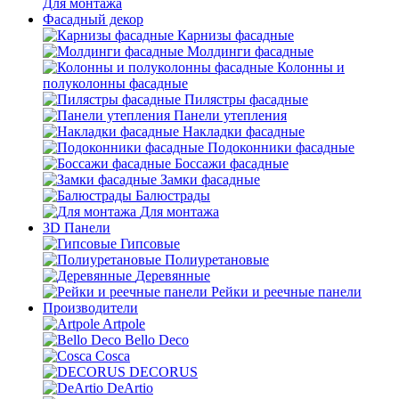
Для монтажа
Фасадный декор
Карнизы фасадные
Молдинги фасадные
Колонны и
полуколонны фасадные
Пилястры фасадные
Панели утепления
Накладки фасадные
Подоконники фасадные
Боссажи фасадные
Замки фасадные
Балюстрады
Для монтажа
3D Панели
Гипсовые
Полиуретановые
Деревянные
Рейки и реечные панели
Производители
Artpole
Bello Deco
Cosca
DECORUS
DeArtio