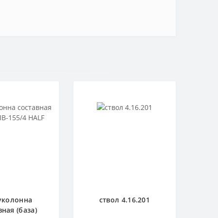
уколонна
ствол 4.16.201
вная (база)