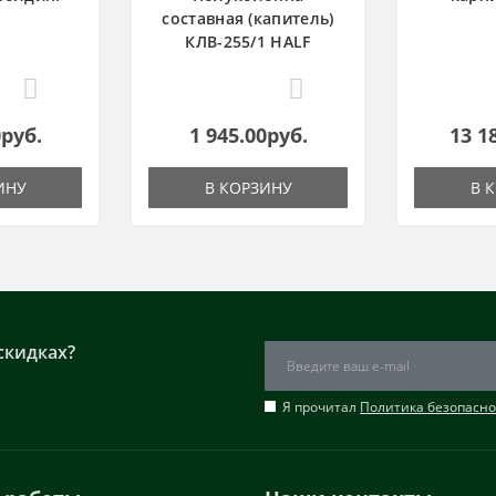
составная (капитель)
КЛВ-255/1 HALF
0
0
0руб.
1 945.00руб.
13 1
ИНУ
В КОРЗИНУ
В 
скидках?
Я прочитал
Политика безопасно