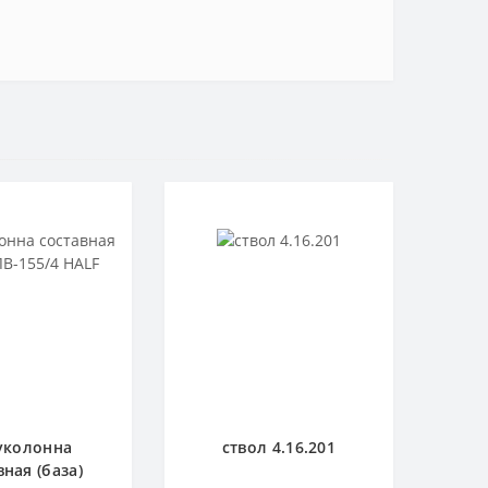
уколонна
ствол 4.16.201
вная (база)