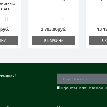
апитель)
1 HALF
0
0
0руб.
2 703.00руб.
13 1
ИНУ
В КОРЗИНУ
В 
скидках?
Я прочитал
Политика безопасно