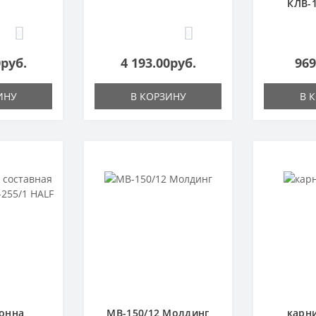
КЛВ-1
0
0
0руб.
4 193.00руб.
969
ИНУ
В КОРЗИНУ
В 
онна
МВ-150/12 Молдинг
карни