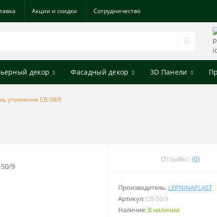
тавка
Акции и скидки
Cотрудничество
ьерный декор
Фасадный декор
3D Панели
П
ль утепления СВ-50/9
Отзывы:
(0)
Производитель:
LEPNINAPLAST
Артикул:
СВ-50/9
Наличие:
В наличии