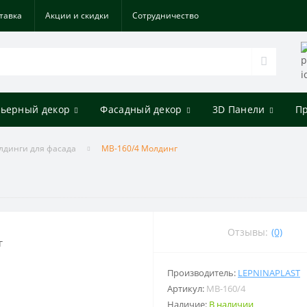
тавка
Акции и скидки
Cотрудничество
ьерный декор
Фасадный декор
3D Панели
П
лдинги для фасада
МВ-160/4 Молдинг
Отзывы:
(0)
Производитель:
LEPNINAPLAST
Артикул:
МВ-160/4
Наличие:
В наличии