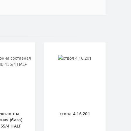
уколонна
ствол 4.16.201
вная (база)
55/4 HALF