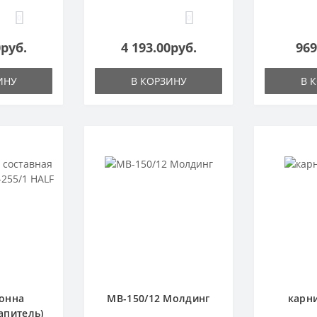
0
0
0руб.
4 193.00руб.
969
ИНУ
В КОРЗИНУ
В 
онна
МВ-150/12 Молдинг
карни
апитель)