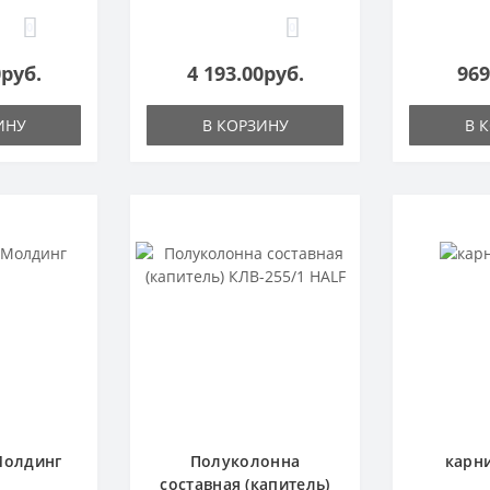
0
0
0руб.
4 193.00руб.
969
ИНУ
В КОРЗИНУ
В 
Молдинг
Полуколонна
карни
составная (капитель)