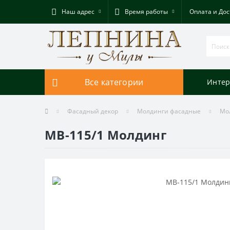
Наш адрес
Время работы
Оплата и Дос
Все категории
Интер
Фасадный декор
Молдинги фасадные
Мо
МВ-115/1 Молдинг