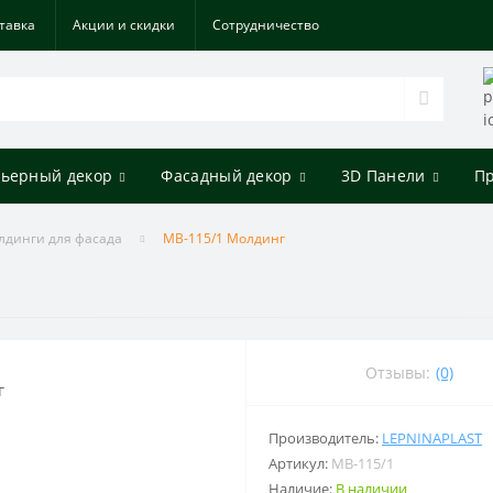
тавка
Акции и скидки
Cотрудничество
ьерный декор
Фасадный декор
3D Панели
П
лдинги для фасада
МВ-115/1 Молдинг
Отзывы:
(0)
Производитель:
LEPNINAPLAST
Артикул:
МВ-115/1
Наличие:
В наличии