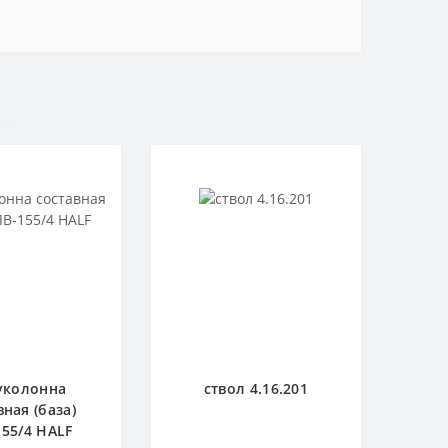
уколонна
ствол 4.16.201
вная (база)
55/4 HALF