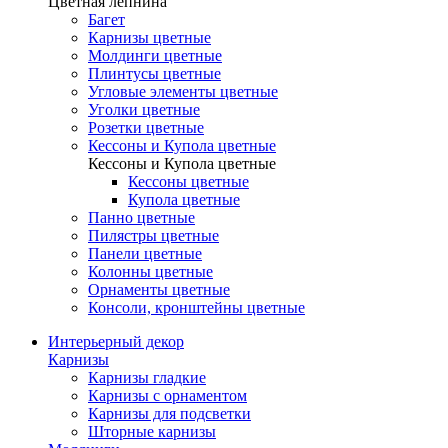
Цветная лепнина
Багет
Карнизы цветные
Молдинги цветные
Плинтусы цветные
Угловые элементы цветные
Уголки цветные
Розетки цветные
Кессоны и Купола цветные
Кессоны и Купола цветные
Кессоны цветные
Купола цветные
Панно цветные
Пилястры цветные
Панели цветные
Колонны цветные
Орнаменты цветные
Консоли, кронштейны цветные
Интерьерный декор
Карнизы
Карнизы гладкие
Карнизы с орнаментом
Карнизы для подсветки
Шторные карнизы