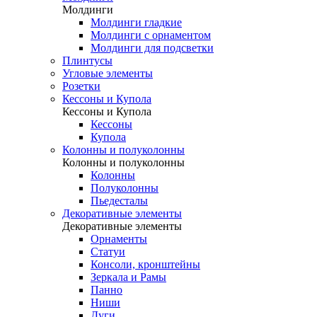
Молдинги
Молдинги гладкие
Молдинги с орнаментом
Молдинги для подсветки
Плинтусы
Угловые элементы
Розетки
Кессоны и Купола
Кессоны и Купола
Кессоны
Купола
Колонны и полуколонны
Колонны и полуколонны
Колонны
Полуколонны
Пьедесталы
Декоративные элементы
Декоративные элементы
Орнаменты
Статуи
Консоли, кронштейны
Зеркала и Рамы
Панно
Ниши
Дуги