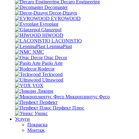
Decaro Engineering
Decomaster
Decor-Dizayn
EVROWOOD
Evroplast
Glanzepol
HIWOOD
LACONISTIQ
LepninaPlast
NMC
Orac Decor
Paolo Arte
Rodecor
Teckwood
Ultrawood
VOX
Ликорн
Микроплинтус Фесо
Перфект
Перфект Плюс
Уникс
Услуги
Покраска
Монтаж