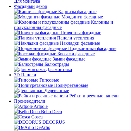
Для монтажа
Фасадный декор
Карнизы фасадные
Молдинги фасадные
Колонны и
полуколонны фасадные
Пилястры фасадные
Панели утепления
Накладки фасадные
Подоконники фасадные
Боссажи фасадные
Замки фасадные
Балюстрады
Для монтажа
3D Панели
Гипсовые
Полиуретановые
Деревянные
Рейки и реечные панели
Производители
Artpole
Bello Deco
Cosca
DECORUS
DeArtio