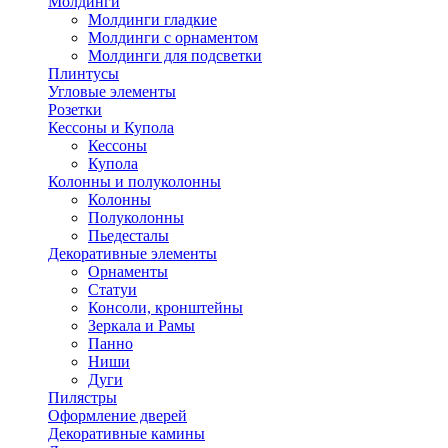
Молдинги
Молдинги гладкие
Молдинги с орнаментом
Молдинги для подсветки
Плинтусы
Угловые элементы
Розетки
Кессоны и Купола
Кессоны
Купола
Колонны и полуколонны
Колонны
Полуколонны
Пьедесталы
Декоративные элементы
Орнаменты
Статуи
Консоли, кронштейны
Зеркала и Рамы
Панно
Ниши
Дуги
Пилястры
Оформление дверей
Декоративные камины