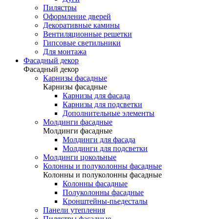
Пилястры
Оформление дверей
Декоративные камины
Вентиляционные решетки
Гипсовые светильники
Для монтажа
Фасадный декор
Фасадный декор
Карнизы фасадные
Карнизы фасадные
Карнизы для фасада
Карнизы для подсветки
Дополнительные элементы
Молдинги фасадные
Молдинги фасадные
Молдинги для фасада
Молдинги для подсветки
Молдинги цокольные
Колонны и полуколонны фасадные
Колонны и полуколонны фасадные
Колонны фасадные
Полуколонны фасадные
Кронштейны-пьедесталы
Панели утепления
Пилястры фасадные