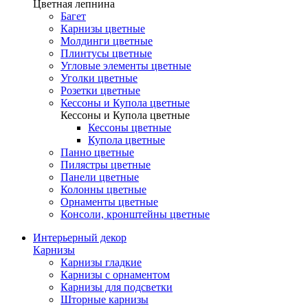
Цветная лепнина
Багет
Карнизы цветные
Молдинги цветные
Плинтусы цветные
Угловые элементы цветные
Уголки цветные
Розетки цветные
Кессоны и Купола цветные
Кессоны и Купола цветные
Кессоны цветные
Купола цветные
Панно цветные
Пилястры цветные
Панели цветные
Колонны цветные
Орнаменты цветные
Консоли, кронштейны цветные
Интерьерный декор
Карнизы
Карнизы гладкие
Карнизы с орнаментом
Карнизы для подсветки
Шторные карнизы