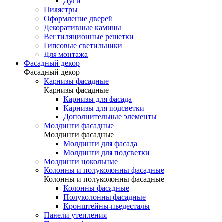
Дуги
Пилястры
Оформление дверей
Декоративные камины
Вентиляционные решетки
Гипсовые светильники
Для монтажа
Фасадный декор
Фасадный декор
Карнизы фасадные
Карнизы фасадные
Карнизы для фасада
Карнизы для подсветки
Дополнительные элементы
Молдинги фасадные
Молдинги фасадные
Молдинги для фасада
Молдинги для подсветки
Молдинги цокольные
Колонны и полуколонны фасадные
Колонны и полуколонны фасадные
Колонны фасадные
Полуколонны фасадные
Кронштейны-пьедесталы
Панели утепления