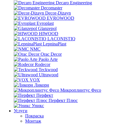
Decaro Engineering
Decomaster
Decor-Dizayn
EVROWOOD
Evroplast
Glanzepol
HIWOOD
LACONISTIQ
LepninaPlast
NMC
Orac Decor
Paolo Arte
Rodecor
Teckwood
Ultrawood
VOX
Ликорн
Микроплинтус Фесо
Перфект
Перфект Плюс
Уникс
Услуги
Покраска
Монтаж