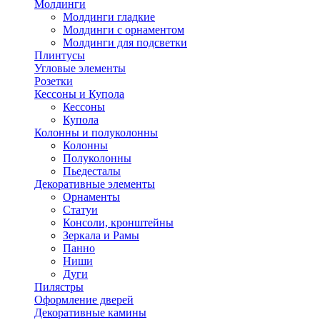
Молдинги
Молдинги гладкие
Молдинги с орнаментом
Молдинги для подсветки
Плинтусы
Угловые элементы
Розетки
Кессоны и Купола
Кессоны
Купола
Колонны и полуколонны
Колонны
Полуколонны
Пьедесталы
Декоративные элементы
Орнаменты
Статуи
Консоли, кронштейны
Зеркала и Рамы
Панно
Ниши
Дуги
Пилястры
Оформление дверей
Декоративные камины