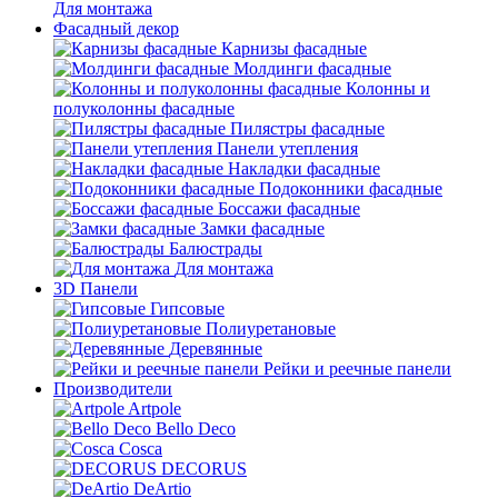
Для монтажа
Фасадный декор
Карнизы фасадные
Молдинги фасадные
Колонны и
полуколонны фасадные
Пилястры фасадные
Панели утепления
Накладки фасадные
Подоконники фасадные
Боссажи фасадные
Замки фасадные
Балюстрады
Для монтажа
3D Панели
Гипсовые
Полиуретановые
Деревянные
Рейки и реечные панели
Производители
Artpole
Bello Deco
Cosca
DECORUS
DeArtio