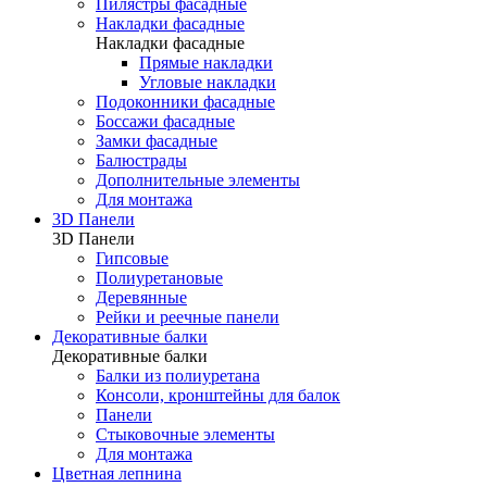
Пилястры фасадные
Накладки фасадные
Накладки фасадные
Прямые накладки
Угловые накладки
Подоконники фасадные
Боссажи фасадные
Замки фасадные
Балюстрады
Дополнительные элементы
Для монтажа
3D Панели
3D Панели
Гипсовые
Полиуретановые
Деревянные
Рейки и реечные панели
Декоративные балки
Декоративные балки
Балки из полиуретана
Консоли, кронштейны для балок
Панели
Стыковочные элементы
Для монтажа
Цветная лепнина