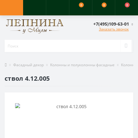
0
0
0
+7(495)109-63-01
Заказать звонок
Фасадный декор
Колонны и полуколонны фасадные
Колонны
ствол 4.12.005