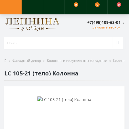
0
0
0
+7(495)109-63-01
Заказать звонок
Фасадный декор
Колонны и полуколонны фасадные
Колонны
LC 105-21 (тело) Колонна