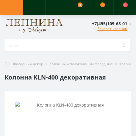
0
0
0
+7(495)109-63-01
Заказать звонок
Фасадный декор
Колонны и полуколонны фасадные
Колонны
Колонна KLN-400 декоративная