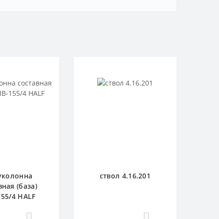
уколонна
ствол 4.16.201
вная (база)
55/4 HALF
0
0