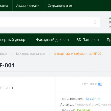
тавка
Акции и скидки
Cотрудничество
ьерный декор
Фасадный декор
3D Панели
П
адные
Колонны фасадные
Фонарный столб уличный SF-001
F-001
Отзывы:
(0)
Производитель:
DECORUS
Артикул:
Фонарный столб уличн
Наличие:
Под заказ