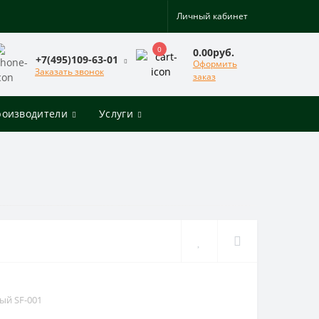
Личный кабинет
0
0.00руб.
+7(495)109-63-01
Оформить
Заказать звонок
заказ
роизводители
Услуги
ый SF-001