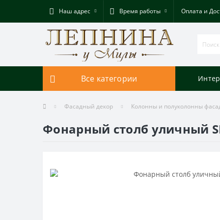
Наш адрес
Время работы
Оплата и Дос
Все категории
Интер
Фасадный декор
Колонны и полуколонны фас
Фонарный столб уличный S