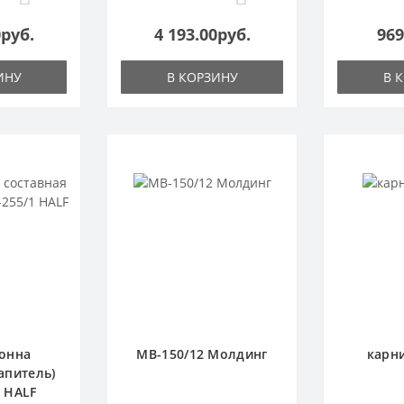
0руб.
4 193.00руб.
969
ИНУ
В КОРЗИНУ
В 
онна
МВ-150/12 Молдинг
карни
апитель)
1 HALF