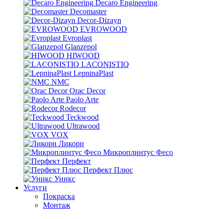
Decaro Engineering
Decomaster
Decor-Dizayn
EVROWOOD
Evroplast
Glanzepol
HIWOOD
LACONISTIQ
LepninaPlast
NMC
Orac Decor
Paolo Arte
Rodecor
Teckwood
Ultrawood
VOX
Ликорн
Микроплинтус Фесо
Перфект
Перфект Плюс
Уникс
Услуги
Покраска
Монтаж