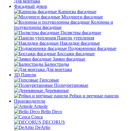
Для монтажа
Фасадный декор
Карнизы фасадные
Молдинги фасадные
Колонны и
полуколонны фасадные
Пилястры фасадные
Панели утепления
Накладки фасадные
Подоконники фасадные
Боссажи фасадные
Замки фасадные
Балюстрады
Для монтажа
3D Панели
Гипсовые
Полиуретановые
Деревянные
Рейки и реечные панели
Производители
Artpole
Bello Deco
Cosca
DECORUS
DeArtio