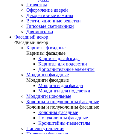
Пилястры
Оформление дверей
Декоративные камины
Вентиляционные решетки
Гипсовые светильники
Для монтажа
Фасадный декор
Фасадный декор
Карнизы фасадные
Карнизы фасадные
Карнизы для фасада
Карнизы для подсветки
Дополнительные элементы
Молдинги фасадные
Молдинги фасадные
Молдинги для фасада
Молдинги для подсветки
Молдинги цокольные
Колонны и полуколонны фасадные
Колонны и полуколонны фасадные
Колонны фасадные
Полуколонны фасадные
Кронштейны-пьедесталы
Панели утепления
Пилястры фасадные