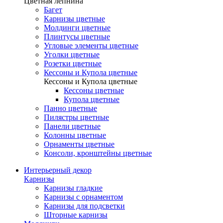
Цветная лепнина
Багет
Карнизы цветные
Молдинги цветные
Плинтусы цветные
Угловые элементы цветные
Уголки цветные
Розетки цветные
Кессоны и Купола цветные
Кессоны и Купола цветные
Кессоны цветные
Купола цветные
Панно цветные
Пилястры цветные
Панели цветные
Колонны цветные
Орнаменты цветные
Консоли, кронштейны цветные
Интерьерный декор
Карнизы
Карнизы гладкие
Карнизы с орнаментом
Карнизы для подсветки
Шторные карнизы