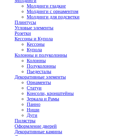
Молдинги
Молдинги гладкие
Молдинги с орнаментом
Молдинги для подсветки
Плинтусы
Угловые элементы
Розетки
Кессоны и Купола
Кессоны
Купола
Колонны и полуколонны
Колонны
Полуколонны
Пьедесталы
Декоративные элементы
Орнаменты
Статуи
Консоли, кронштейны
Зеркала и Рамы
Панно
Ниши
Дуги
Пилястры
Оформление дверей
Декоративные камины