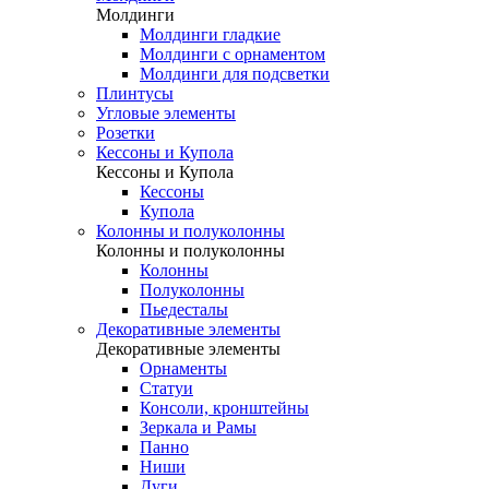
Молдинги
Молдинги гладкие
Молдинги с орнаментом
Молдинги для подсветки
Плинтусы
Угловые элементы
Розетки
Кессоны и Купола
Кессоны и Купола
Кессоны
Купола
Колонны и полуколонны
Колонны и полуколонны
Колонны
Полуколонны
Пьедесталы
Декоративные элементы
Декоративные элементы
Орнаменты
Статуи
Консоли, кронштейны
Зеркала и Рамы
Панно
Ниши
Дуги