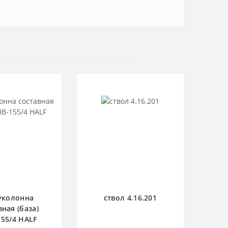
уколонна
ствол 4.16.201
вная (база)
55/4 HALF