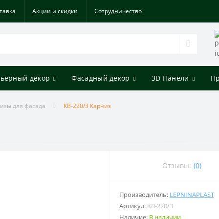
тавка
Акции и скидки
Cотрудничество
ьерный декор
Фасадный декор
3D Панели
П
изы для фасада
КВ-220/3 Карниз
Отзывы:
(0)
Производитель:
LEPNINAPLAST
Артикул:
КВ-220/3
Наличие:
В наличии