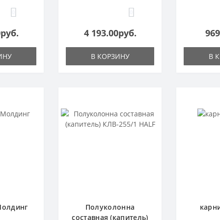
0
0
0руб.
4 193.00руб.
969
ИНУ
В КОРЗИНУ
В 
Молдинг
Полуколонна
карни
составная (капитель)