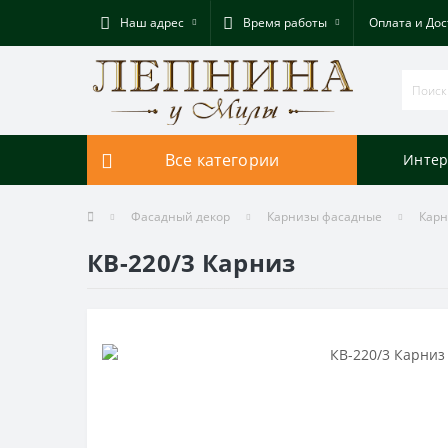
Наш адрес
Время работы
Оплата и Дос
Все категории
Интер
Фасадный декор
Карнизы фасадные
Карн
КВ-220/3 Карниз