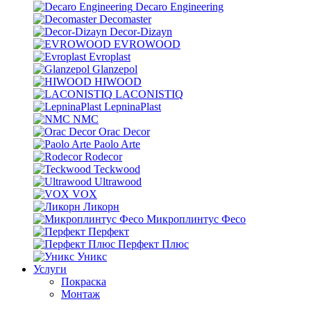
Decaro Engineering
Decomaster
Decor-Dizayn
EVROWOOD
Evroplast
Glanzepol
HIWOOD
LACONISTIQ
LepninaPlast
NMC
Orac Decor
Paolo Arte
Rodecor
Teckwood
Ultrawood
VOX
Ликорн
Микроплинтус Фесо
Перфект
Перфект Плюс
Уникс
Услуги
Покраска
Монтаж