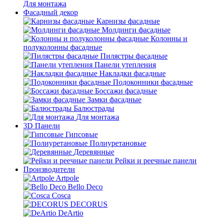
Для монтажа
Фасадный декор
Карнизы фасадные
Молдинги фасадные
Колонны и
полуколонны фасадные
Пилястры фасадные
Панели утепления
Накладки фасадные
Подоконники фасадные
Боссажи фасадные
Замки фасадные
Балюстрады
Для монтажа
3D Панели
Гипсовые
Полиуретановые
Деревянные
Рейки и реечные панели
Производители
Artpole
Bello Deco
Cosca
DECORUS
DeArtio