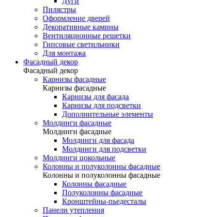
Дуги
Пилястры
Оформление дверей
Декоративные камины
Вентиляционные решетки
Гипсовые светильники
Для монтажа
Фасадный декор
Фасадный декор
Карнизы фасадные
Карнизы фасадные
Карнизы для фасада
Карнизы для подсветки
Дополнительные элементы
Молдинги фасадные
Молдинги фасадные
Молдинги для фасада
Молдинги для подсветки
Молдинги цокольные
Колонны и полуколонны фасадные
Колонны и полуколонны фасадные
Колонны фасадные
Полуколонны фасадные
Кронштейны-пьедесталы
Панели утепления