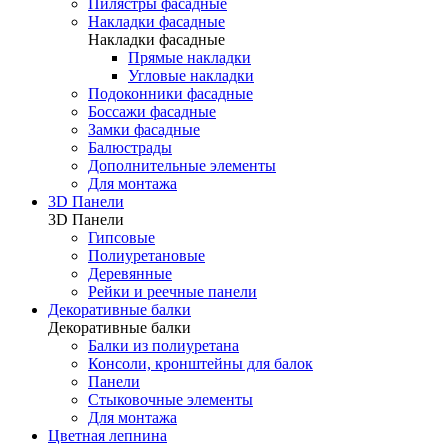
Пилястры фасадные
Накладки фасадные
Накладки фасадные
Прямые накладки
Угловые накладки
Подоконники фасадные
Боссажи фасадные
Замки фасадные
Балюстрады
Дополнительные элементы
Для монтажа
3D Панели
3D Панели
Гипсовые
Полиуретановые
Деревянные
Рейки и реечные панели
Декоративные балки
Декоративные балки
Балки из полиуретана
Консоли, кронштейны для балок
Панели
Стыковочные элементы
Для монтажа
Цветная лепнина