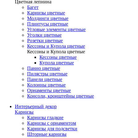
Цветная лепнина
Багет
Карнизы цветные
Молдинги цветные
Плинтусы цветные
Угловые элементы цветные
Уголки цветные
Розетки цветные
Кессоны и Купола цветные
Кессоны и Купола цветные
Кессоны цветные
Купола цветные
Панно цветные
Пилястры цветные
Панели цветные
Колонны цветные
Орнаменты цветные
Консоли, кронштейны цветные
Интерьерный декор
Карнизы
Карнизы гладкие
Карнизы с орнаментом
Карнизы для подсветки
Шторные карнизы