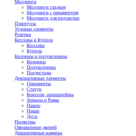
Молдинги
Молдинги гладкие
Молдинги с орнаментом
Молдинги для подсветки
Плинтусы
Угловые элементы
Розетки
Кессоны и Купола
Кессоны
Купола
Колонны и полуколонны
Колонны
Полуколонны
Пьедесталы
Декоративные элементы
Орнаменты
Статуи
Консоли, кронштейны
Зеркала и Рамы
Панно
Ниши
Дуги
Пилястры
Оформление дверей
Декоративные камины