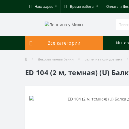
Наш адрес
Время работы
Оплата и Дос
Все категории
Интер
Декоративные балки
Балки из полиуретана
ED 104 (2 м, темная) (U) Ба