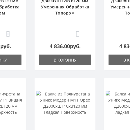
хВ120 мм
Д3000хШ120хВ120 мм
Д3000хШ
бработка
Умеренная Обработка
Умеренн
ом
Топором
Т
0
0
0руб.
4 836.00руб.
4 83
ИНУ
В КОРЗИНУ
В 