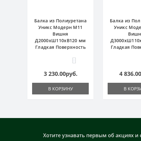
Балка из Полиуретана
Балка из По
Уникс Модерн М11
Уникс Мод
Вишня
Вишн
Д2000хШ110хВ120 мм
Д3000хШ110
Гладкая Поверхность
Гладкая Пов
0
3 230.00руб.
4 836.0
В КОРЗИНУ
В КОРЗ
Хотите узнавать первым об акциях и 