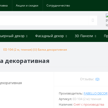
тавка
Акции и скидки
Cотрудничество
ьерный декор
Фасадный декор
3D Панели
П
ED 104 (2 м, темная) (U) Балка декоративная
лка декоративная
Отзывы:
(0)
Производитель:
FABELLO DECOR
Артикул:
ED 104 (2 м) темная
Наличие:
Снят с производства