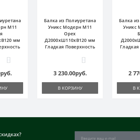
лиуретана
Балка из Полиуретана
Балка из
ерн М11
Уникс Модерн М11
Уникс 
я
Орех
хВ120 мм
Д2000хШ110хВ120 мм
Д2000х
ерхность
Гладкая Поверхность
Гладкая
0
0
0руб.
3 230.00руб.
2 77
ИНУ
В КОРЗИНУ
В 
скидках?