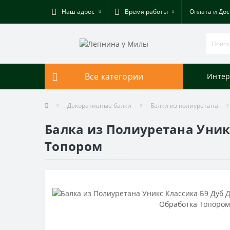
Наш адрес
Время работы
Оплата и Дос
Все категории
Интер
Декоративные балки
Балки из полиуретана
Балка из Полиуретана Уни
Топором