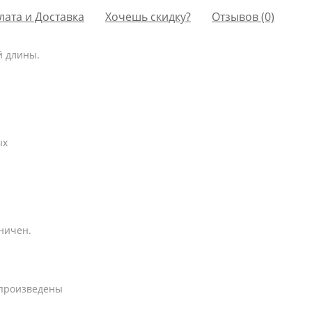
лата и Доставка
Хочешь скидку?
Отзывов (0)
й длины.
ых
ничен.
спроизведены