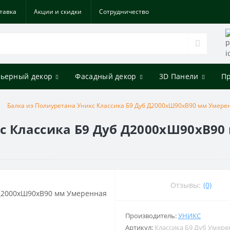
тавка
Акции и скидки
Cотрудничество
ьерный декор
Фасадный декор
3D Панели
П
Балка из Полиуретана Уникс Классика Б9 Дуб Д2000хШ90хВ90 мм Умере
кс Классика Б9 Дуб Д2000хШ90хВ9
Отзывы:
(0)
Производитель:
УНИКС
Артикул:
Классика Б9 Дуб Умер