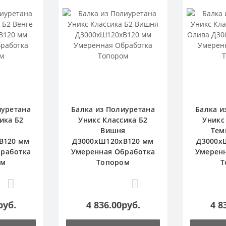
иуретана
Балка из Полиуретана
Балка и
ика Б2
Уникс Классика Б2
Уникс
Вишня
Тем
В120 мм
Д3000хШ120хВ120 мм
Д3000х
работка
Умеренная Обработка
Умерен
ом
Топором
Т
0
0
руб.
4 836.00руб.
4 8