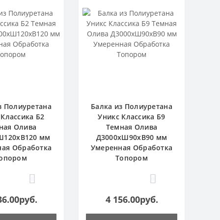
з Полиуретана
Балка из Полиуретана
 Классика Б2
Уникс Классика Б9
ная Олива
Темная Олива
Ш120хВ120 мм
Д3000хШ90хВ90 мм
ная Обработка
Умеренная Обработка
опором
Топором
0
0
36.00руб.
4 156.00руб.