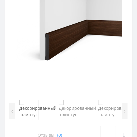
‹
›
Отзывы:
(0)