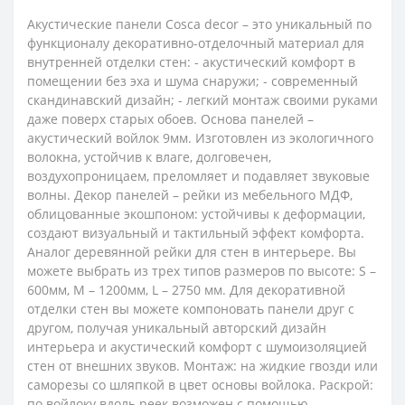
Акустические панели Cosca decor – это уникальный по
функционалу декоративно-отделочный материал для
внутренней отделки стен: - акустический комфорт в
помещении без эха и шума снаружи; - современный
скандинавский дизайн; - легкий монтаж своими руками
даже поверх старых обоев. Основа панелей –
акустический войлок 9мм. Изготовлен из экологичного
волокна, устойчив к влаге, долговечен,
воздухопроницаем, преломляет и подавляет звуковые
волны. Декор панелей – рейки из мебельного МДФ,
облицованные экошпоном: устойчивы к деформации,
создают визуальный и тактильный эффект комфорта.
Аналог деревянной рейки для стен в интерьере. Вы
можете выбрать из трех типов размеров по высоте: S –
600мм, M – 1200мм, L – 2750 мм. Для декоративной
отделки стен вы можете компоновать панели друг с
другом, получая уникальный авторский дизайн
интерьера и акустический комфорт с шумоизоляцией
стен от внешних звуков. Монтаж: на жидкие гвозди или
саморезы со шляпкой в цвет основы войлока. Раскрой:
по войлоку вдоль реек возможен с помощью