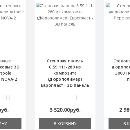
ивные
Стеновая панель
Стенова
псовые 3D
6.59.111-280 из
дюропол
tpole
композита
3000 П
- NOVA-2
(Дюрополимер)
п
Европласт - 3D панель
0
0
руб.
3 520.00руб.
2 98
ИНУ
В КОРЗИНУ
В 