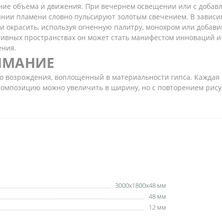
ние объема и движения. При вечернем освещении или с добав
инии пламени словно пульсируют золотым свечением. В завис
ли окрасить, используя огненную палитру, монохром или добав
ивных пространствах он может стать манифестом инноваций и 
ения.
ИМАНИЕ
ого возрождения, воплощенный в материальности гипса. Каждая
 Композицию можно увеличить в ширину, но с повторением рису
3000x1800x48 мм
48 мм
12 мм