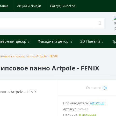
тавка
Акции и скидки
Cотрудничество
ьерный декор
Фасадный декор
3D Панели
П
новое гипсовое панно Artpole - FENIX
ипсовое панно Artpole - FENIX
Отзывы:
(0)
Производитель:
ARTPOLE
Артикул:
SPN42
Наличие:
В наличии