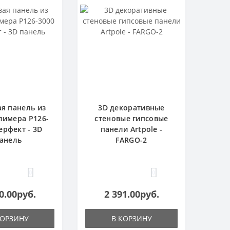
я панель из
3D декоративные
имера P126-
стеновые гипсовые
ерфект - 3D
панели Artpole -
анель
FARGO-2
0
0
0.00руб.
2 391.00руб.
КОРЗИНУ
В КОРЗИНУ