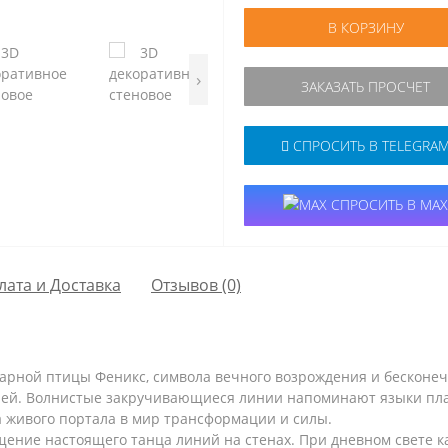
В КОРЗИНУ
›
ЗАКАЗАТЬ ПРОСЧЕТ
СПРОСИТЬ В TELEGRA
СПРОСИТЬ В MAX
лата и Доставка
Отзывов (0)
ндарной птицы Феникс, символа вечного возрождения и бескон
елей. Волнистые закручивающиеся линии напоминают языки пла
а живого портала в мир трансформации и силы.
щение настоящего танца линий на стенах. При дневном свете к