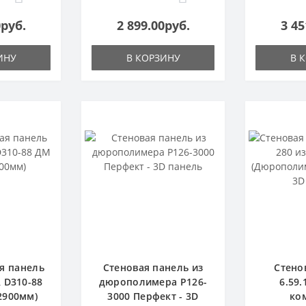
0руб.
2 899.00руб.
3 45
ИНУ
В КОРЗИНУ
В 
я панель
Стеновая панель из
Стено
 D310-88
дюрополимера P126-
6.59.
2900мм)
3000 Перфект - 3D
ко