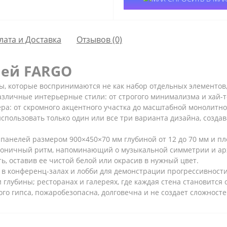
лата и Доставка
Отзывов (0)
лей FARGO
ы, которые воспринимаются не как набор отдельных элементов,
азличные интерьерные стили: от строгого минимализма и хай-т
ра: от скромного акцентного участка до масштабной монолитн
спользовать только один или все три варианта дизайна, созда
панелей размером 900×450×70 мм глубиной от 12 до 70 мм и п
моничный ритм, напоминающий о музыкальной симметрии и арх
, оставив ее чистой белой или окрасив в нужный цвет.
 в конференц-залах и лобби для демонстрации прогрессивност
глубины; ресторанах и галереях, где каждая стена становится 
го гипса, пожаробезопасна, долговечна и не создает сложност