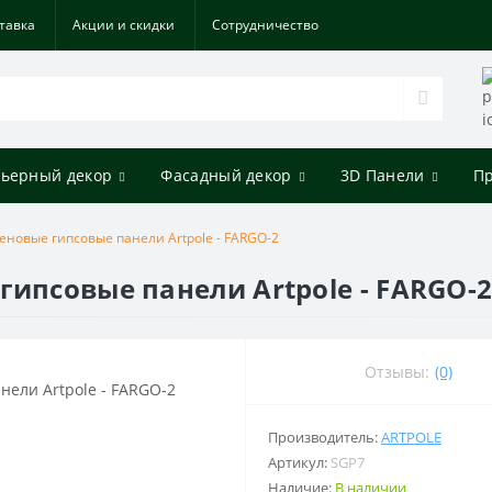
тавка
Акции и скидки
Cотрудничество
ьерный декор
Фасадный декор
3D Панели
П
еновые гипсовые панели Artpole - FARGO-2
гипсовые панели Artpole - FARGO-
Отзывы:
(0)
Производитель:
ARTPOLE
Артикул:
SGP7
Наличие:
В наличии