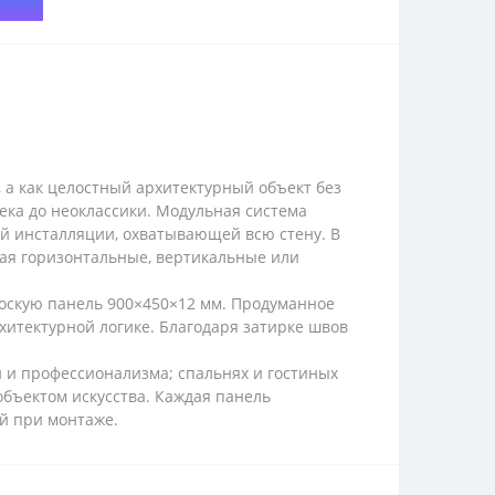
 а как целостный архитектурный объект без
ека до неоклассики. Модульная система
ой инсталляции, охватывающей всю стену. В
вая горизонтальные, вертикальные или
лоскую панель 900×450×12 мм. Продуманное
итектурной логике. Благодаря затирке швов
и и профессионализма; спальнях и гостиных
объектом искусства. Каждая панель
ей при монтаже.