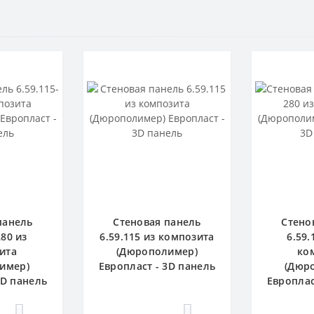
панель
Стеновая панель
Стено
280 из
6.59.115 из композита
6.59.
ита
(Дюрополимер)
ко
имер)
Европласт - 3D панель
(Дюр
3D панель
Европлас
0
0