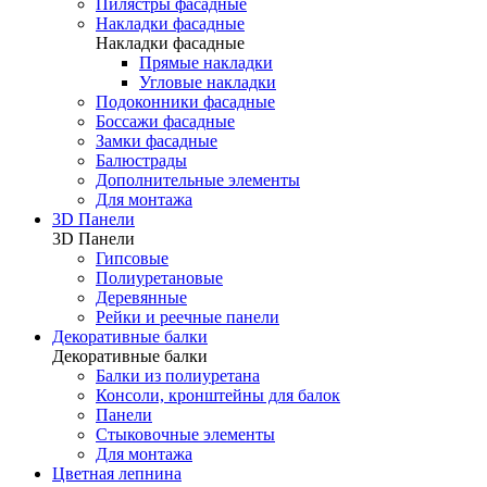
Пилястры фасадные
Накладки фасадные
Накладки фасадные
Прямые накладки
Угловые накладки
Подоконники фасадные
Боссажи фасадные
Замки фасадные
Балюстрады
Дополнительные элементы
Для монтажа
3D Панели
3D Панели
Гипсовые
Полиуретановые
Деревянные
Рейки и реечные панели
Декоративные балки
Декоративные балки
Балки из полиуретана
Консоли, кронштейны для балок
Панели
Стыковочные элементы
Для монтажа
Цветная лепнина