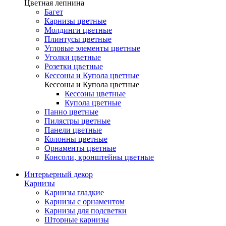
Цветная лепнина
Багет
Карнизы цветные
Молдинги цветные
Плинтусы цветные
Угловые элементы цветные
Уголки цветные
Розетки цветные
Кессоны и Купола цветные
Кессоны и Купола цветные
Кессоны цветные
Купола цветные
Панно цветные
Пилястры цветные
Панели цветные
Колонны цветные
Орнаменты цветные
Консоли, кронштейны цветные
Интерьерный декор
Карнизы
Карнизы гладкие
Карнизы с орнаментом
Карнизы для подсветки
Шторные карнизы