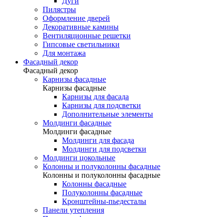
Дуги
Пилястры
Оформление дверей
Декоративные камины
Вентиляционные решетки
Гипсовые светильники
Для монтажа
Фасадный декор
Фасадный декор
Карнизы фасадные
Карнизы фасадные
Карнизы для фасада
Карнизы для подсветки
Дополнительные элементы
Молдинги фасадные
Молдинги фасадные
Молдинги для фасада
Молдинги для подсветки
Молдинги цокольные
Колонны и полуколонны фасадные
Колонны и полуколонны фасадные
Колонны фасадные
Полуколонны фасадные
Кронштейны-пьедесталы
Панели утепления