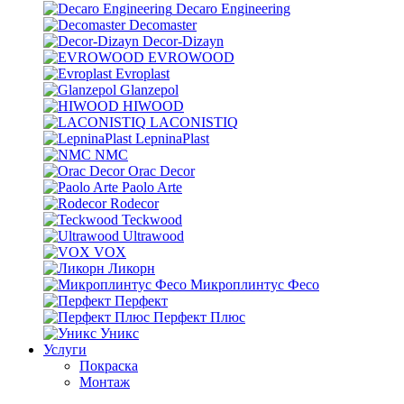
Decaro Engineering
Decomaster
Decor-Dizayn
EVROWOOD
Evroplast
Glanzepol
HIWOOD
LACONISTIQ
LepninaPlast
NMC
Orac Decor
Paolo Arte
Rodecor
Teckwood
Ultrawood
VOX
Ликорн
Микроплинтус Фесо
Перфект
Перфект Плюс
Уникс
Услуги
Покраска
Монтаж