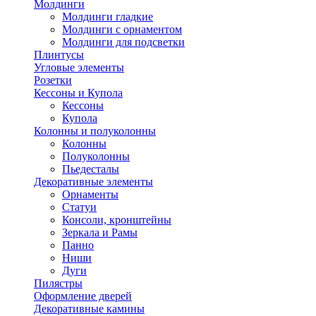
Молдинги
Молдинги гладкие
Молдинги с орнаментом
Молдинги для подсветки
Плинтусы
Угловые элементы
Розетки
Кессоны и Купола
Кессоны
Купола
Колонны и полуколонны
Колонны
Полуколонны
Пьедесталы
Декоративные элементы
Орнаменты
Статуи
Консоли, кронштейны
Зеркала и Рамы
Панно
Ниши
Дуги
Пилястры
Оформление дверей
Декоративные камины