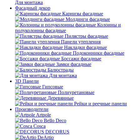
Для монтажа
Фасадный декор
Карнизы фасадные
Молдинги фасадные
Колонны и
полуколонны фасадные
Пилястры фасадные
Панели утепления
Накладки фасадные
Подоконники фасадные
Боссажи фасадные
Замки фасадные
Балюстрады
Для монтажа
3D Панели
Гипсовые
Полиуретановые
Деревянные
Рейки и реечные панели
Производители
Artpole
Bello Deco
Cosca
DECORUS
DeArtio