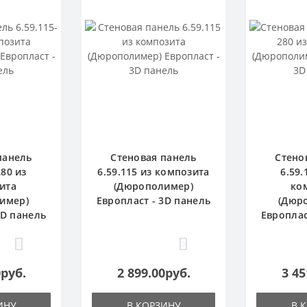
панель
Стеновая панель
Стено
280 из
6.59.115 из композита
6.59.
ита
(Дюрополимер)
ко
имер)
Европласт - 3D панель
(Дюр
3D панель
Европлас
0
0
0руб.
2 899.00руб.
3 45
ИНУ
В КОРЗИНУ
В 