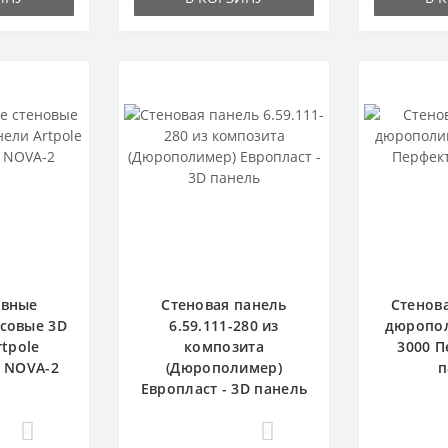
ивные
Стеновая панель
Стенова
псовые 3D
6.59.111-280 из
дюропол
tpole
композита
3000 П
- NOVA-2
(Дюрополимер)
п
Европласт - 3D панель
0
0