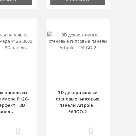
я панель из
3D декоративные
имера P126-
стеновые гипсовые
ерфект - 3D
панели Artpole -
анель
FARGO-2
0
0