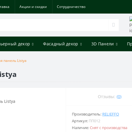
тавка
Акции и скидки
Cотрудничество
ьерный декор
Фасадный декор
3D Панели
П
 панель Listya
stya
Отзывы:
(0)
Производитель:
RELIEFFO
Артикул:
ПП012
Наличие:
Снят с производства