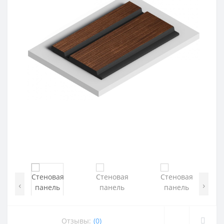
‹
›
Отзывы:
(0)