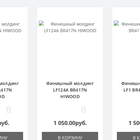
молдинг
Финишный молдинг
Финишн
R417N
LF124A BR417N
LF1 BR
OD
HIWOOD
0
0
руб.
1 050.00руб.
1 50
ИНУ
В КОРЗИНУ
В 