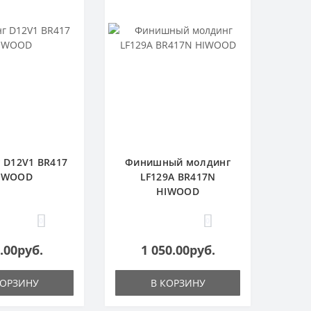
 D12V1 BR417
Финишный молдинг
IWOOD
LF129A BR417N
HIWOOD
0
0
.00руб.
1 050.00руб.
КОРЗИНУ
В КОРЗИНУ