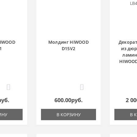
HIWOOD
Молдинг HIWOOD
Декорат
1
D15V2
из дю
ламин
HIWOOD
0
0
руб.
600.00руб.
2 00
ИНУ
В КОРЗИНУ
В 