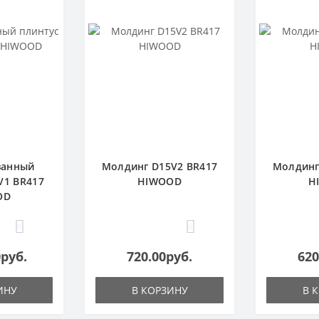
ванный
Молдинг D15V2 BR417
Молдинг
V1 BR417
HIWOOD
H
OD
0
0
0руб.
720.00руб.
620
ИНУ
В КОРЗИНУ
В 