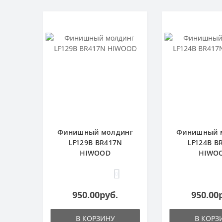
Финишный молдинг
Финишный 
LF129B BR417N
LF124B B
HIWOOD
HIWO
0
950.00руб.
950.00
В КОРЗИНУ
В КОРЗ