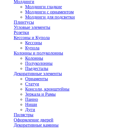
Молдинги
Молдинги гладкие
Молдинги с орнаментом
Молдинги для подсветки
Плинтусы
Угловые элементы
Розетки
Кессоны и Купола
Кессоны
Купола
Колонны и полуколонны
Колонны
Полуколонны
Пьедесталы
Декоративные элементы
Орнаменты
Статуи
Консоли, кронштейны
Зеркала и Рамы
Панно
Ниши
Дуги
Пилястры
Оформление дверей
Декоративные камины