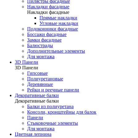
Пилястры фасадные
Накладки фасадные
Накладки фасадные
Прямые накладки
Угловые накладки
Подоконники фасадные
Боссажи фасадные
Замки фасадные
Балюстрады
Дополнительные элементы
Для монтажа
3D Панели
3D Панели
Гипсовые
Полиуретановые
Деревянные
Рейки и реечные панели
Декоративные балки
Декоративные балки
Балки из полиуретана
Консоли, кронштейны для балок
Панели
Стыковочные элементы
Для монтажа
Цветная лепнина