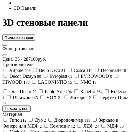
3D Панели
3D стеновые панели
Фильтр товаров
Фильтр товаров
Цена
35
-
287100
руб.
Производитель
Artpole
Bello Deco
Cosca
Decomaster
293
31
114
81
Decor-Dizayn
Evroplast
EVROWOOD
89
62
9
HIWOOD
LACONISTIQ
NMC
177
15
13
Orac Decor
Paolo Arte
Relieffo
Rodecor
73
104
264
Ultrawood
VOX
Ликорн
Перфект Плюс
4
43
21
12
57
Показать все
Материал
Гипс
Дуб
Дюрополимер
Зеркало в
212
2
139
Фанере или МДФ
Композит
ЛДФ
МДФ
2
12
24
60
Мдф
Натуральное дерево
Натуральное дерево