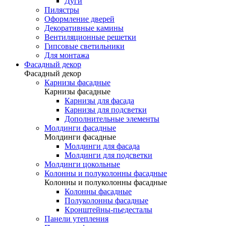
Дуги
Пилястры
Оформление дверей
Декоративные камины
Вентиляционные решетки
Гипсовые светильники
Для монтажа
Фасадный декор
Фасадный декор
Карнизы фасадные
Карнизы фасадные
Карнизы для фасада
Карнизы для подсветки
Дополнительные элементы
Молдинги фасадные
Молдинги фасадные
Молдинги для фасада
Молдинги для подсветки
Молдинги цокольные
Колонны и полуколонны фасадные
Колонны и полуколонны фасадные
Колонны фасадные
Полуколонны фасадные
Кронштейны-пьедесталы
Панели утепления