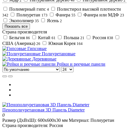
2
48
2
Полимерный гипс
Полистирол высокой плотности
4
Полиуретан
Фанера
Фанера или МДФ
342
173
55
23
Экополимер
Ясень
35
2
Показать все
Страна производителя
Бельгия
Китай
Польша
Россия
86
61
21
838
США (Америка)
Южная Корея
26
164
Гипсовые
Полиуретановые
Деревянные
Рейки и реечные панели
Пенополиуретановая 3D Панель Diameter
0
Размер (ДхВхШ):
600x600x30 мм
Материал:
Полиуретан
Страна производителя:
Россия