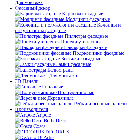
Для монтажа
Фасадный декор
Карнизы фасадные
Молдинги фасадные
Колонны и
полуколонны фасадные
Пилястры фасадные
Панели утепления
Накладки фасадные
Подоконники фасадные
Боссажи фасадные
Замки фасадные
Балюстрады
Для монтажа
3D Панели
Гипсовые
Полиуретановые
Деревянные
Рейки и реечные панели
Производители
Artpole
Bello Deco
Cosca
DECORUS
DeArtio