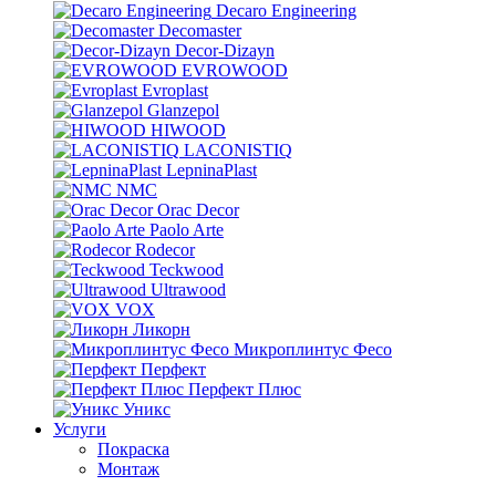
Decaro Engineering
Decomaster
Decor-Dizayn
EVROWOOD
Evroplast
Glanzepol
HIWOOD
LACONISTIQ
LepninaPlast
NMC
Orac Decor
Paolo Arte
Rodecor
Teckwood
Ultrawood
VOX
Ликорн
Микроплинтус Фесо
Перфект
Перфект Плюс
Уникс
Услуги
Покраска
Монтаж