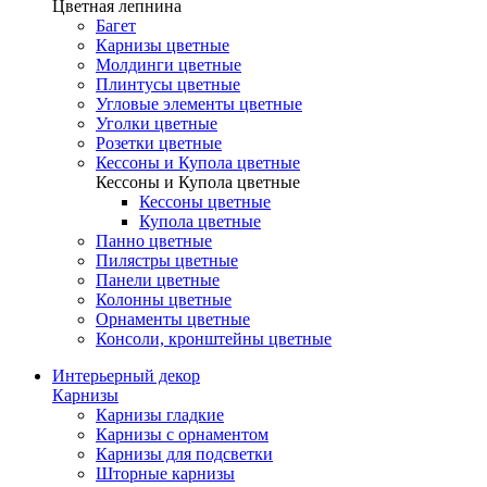
Цветная лепнина
Багет
Карнизы цветные
Молдинги цветные
Плинтусы цветные
Угловые элементы цветные
Уголки цветные
Розетки цветные
Кессоны и Купола цветные
Кессоны и Купола цветные
Кессоны цветные
Купола цветные
Панно цветные
Пилястры цветные
Панели цветные
Колонны цветные
Орнаменты цветные
Консоли, кронштейны цветные
Интерьерный декор
Карнизы
Карнизы гладкие
Карнизы с орнаментом
Карнизы для подсветки
Шторные карнизы