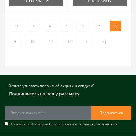
В КОРЗИНУ
В КОРЗИНУ
|<
<
4
5
6
7
8
9
10
11
12
>
>|
Хотите узнавать первым об акциях и скидках?
Подпишитесь на нашу рассылку
Подписаться
Я прочитал
Политика безопасности
и согласен с условиями