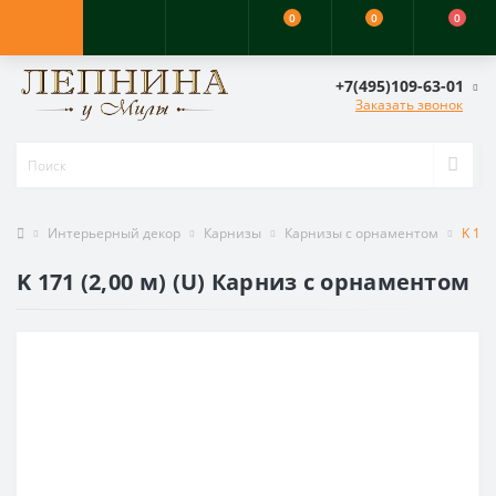
0
0
0
+7(495)109-63-01
Заказать звонок
Интерьерный декор
Карнизы
Карнизы с орнаментом
K 171
K 171 (2,00 м) (U) Карниз с орнаментом