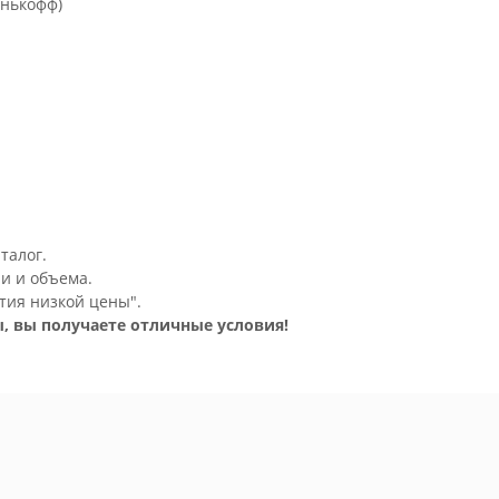
инькофф)
талог.
и и объема.
тия низкой цены".
, вы получаете отличные условия!