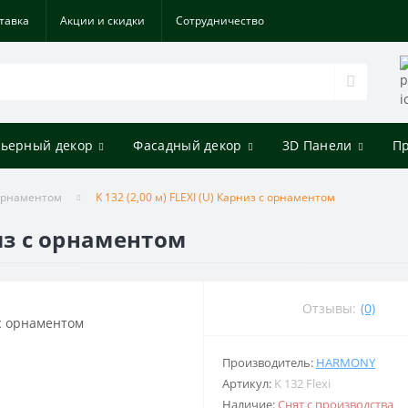
тавка
Акции и скидки
Cотрудничество
ьерный декор
Фасадный декор
3D Панели
П
орнаментом
K 132 (2,00 м) FLEXI (U) Карниз с орнаментом
низ с орнаментом
Отзывы:
(0)
Производитель:
HARMONY
Артикул:
K 132 Flexi
Наличие:
Снят с производства