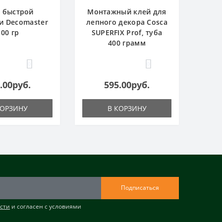
 быстрой
Монтажный клей для
и Decomaster
лепного декора Cosca
100 гр
SUPERFIX Prof, туба
400 грамм
0
0
.00руб.
595.00руб.
КОРЗИНУ
В КОРЗИНУ
Подписаться
сти
и согласен с условиями