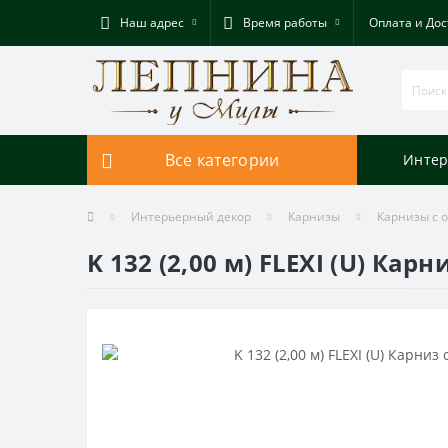
Наш адрес
Время работы
Оплата и Дос
Все категории
Интер
Интерьерный декор
Карнизы
Карнизы с 
K 132 (2,00 м) FLEXI (U) Кар