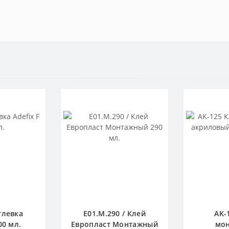
тлевка
E01.M.290 / Клей
AK-
00 мл.
Европласт Монтажный
мо