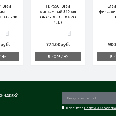
/ Клей
FDP550 Клей
Клей
аст
монтажный 310 мл
фиксаци
 SMP 290
ORAC-DECOFIX PRO
PLUS
0
0
0руб.
774.00руб.
900
ИНУ
В КОРЗИНУ
В 
скидках?
Я прочитал
Политика безопасно