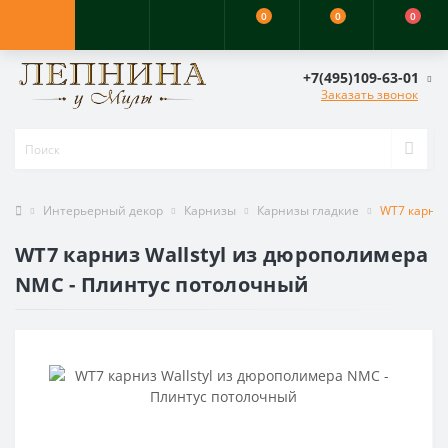
0
0
0
+7(495)109-63-01
Заказать звонок
Интерьерный декор
Карнизы
Карнизы гладкие
WT7 карниз
WT7 карниз Wallstyl из дюрополимера
NMC - Плинтус потолочный