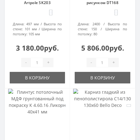
Artpole SK203
рисунком DT168
0
0
Длина:
497 мм
Высота по
Длина:
2400
Высота по
стене:
101 мм
Ширина по
стене:
150
Ширина по
потолку:
105 мм
потолку:
80
3 180.00руб.
5 806.00руб.
-
+
-
+
В КОРЗИНУ
В КОРЗИНУ