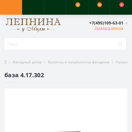
0
0
0
+7(495)109-63-01
Заказать звонок
Фасадный декор
Колонны и полуколонны фасадные
Полукол
база 4.17.302